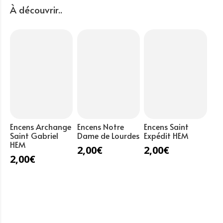
Archange
À découvrir..
Saint
Michel
HEM
Encens Archange
Encens Notre
Encens Saint
Saint Gabriel
Dame de Lourdes
Expédit HEM
HEM
2,00
€
2,00
€
2,00
€