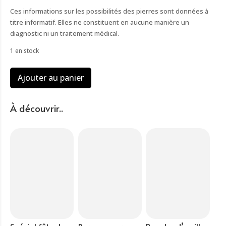
Ces informations sur les possibilités des pierres sont données à
titre informatif. Elles ne constituent en aucune manière un
diagnostic ni un traitement médical.
1 en stock
quantité
Ajouter au panier
de
Boucles
d'oreilles
À découvrir..
hématite
gold
6mm