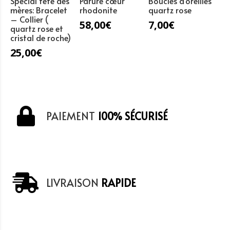
Spécial fête des
Parure cœur
Boucles d’oreilles
mères: Bracelet
rhodonite
quartz rose
– Collier (
58,00
€
7,00
€
quartz rose et
cristal de roche)
25,00
€
PAIEMENT
100% SÉCURISÉ
LIVRAISON
RAPIDE