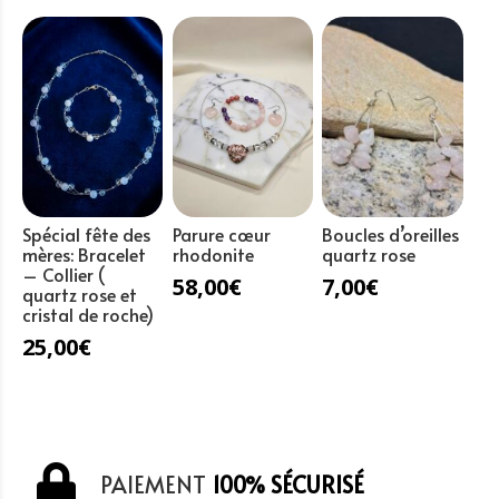
de
tigre
perles
6mm
Spécial fête des
Parure cœur
Boucles d’oreilles
mères: Bracelet
rhodonite
quartz rose
– Collier (
58,00
€
7,00
€
quartz rose et
cristal de roche)
25,00
€
PAIEMENT
100% SÉCURISÉ