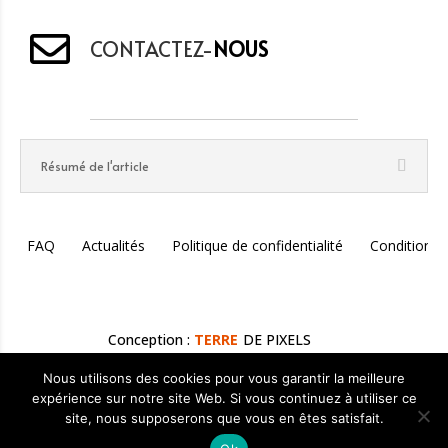
CONTACTEZ-
NOUS
Résumé de l'article
FAQ
Actualités
Politique de confidentialité
Conditions 
Conception :
TERRE
DE PIXELS
Nous utilisons des cookies pour vous garantir la meilleure
expérience sur notre site Web. Si vous continuez à utiliser ce
Rédigé par
Fabien Liger
— Lithothérapeute & Créateur de
site, nous supposerons que vous en êtes satisfait.
Bijoux Holistiques | Mis à jour le
08 mars 2025