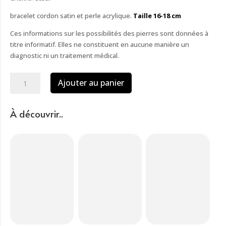
bracelet cordon satin et perle acrylique.
Taille 16-18 cm
Ces informations sur les possibilités des pierres sont données à
titre informatif. Elles ne constituent en aucune manière un
diagnostic ni un traitement médical.
quantité
Ajouter au panier
de
Bracelet
aventurine
À découvrir..
verte
8mm