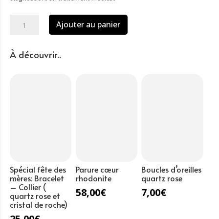
quantité
Ajouter au panier
de
Bracelet
aventurine
À découvrir..
verte
givrée
perles
6mm
Spécial fête des
Parure cœur
Boucles d’oreilles
mères: Bracelet
rhodonite
quartz rose
– Collier (
58,00
€
7,00
€
quartz rose et
cristal de roche)
25,00
€