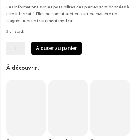
Ces informations sur les possibilités des pierres sont données à
titre informatif. Elles ne constituent en aucune manière un
diagnostic ni un traitement médical.
3 en stock
quantité
Ajouter au panier
de
Bracelet
baroque
À découvrir..
jaspe
rouge