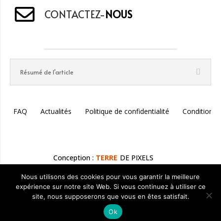
CONTACTEZ-
NOUS
Résumé de l'article
FAQ
Actualités
Politique de confidentialité
Conditions 
Conception :
TERRE
DE PIXELS
Nous utilisons des cookies pour vous garantir la meilleure
expérience sur notre site Web. Si vous continuez à utiliser ce
Rédigé par
Fabien Liger
— Lithothérapeute & Créateur de
site, nous supposerons que vous en êtes satisfait.
Bijoux Holistiques | Mis à jour le
08 mars 2025
Ok