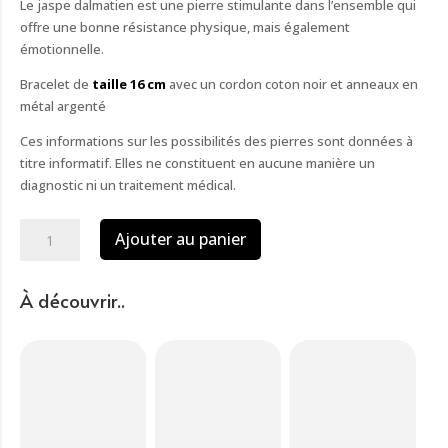
Le jaspe dalmatien est une pierre stimulante dans l’ensemble qui
offre une bonne résistance physique, mais également
émotionnelle.
Bracelet de
taille 16 cm
avec un cordon coton noir et anneaux en
métal argenté
Ces informations sur les possibilités des pierres sont données à
titre informatif. Elles ne constituent en aucune manière un
diagnostic ni un traitement médical.
quantité
Ajouter au panier
de
Bracelet
jaspe
À découvrir..
dalmatien
et
hématite
perles
8mm