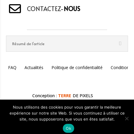
CONTACTEZ-
NOUS
Résumé de l'article
FAQ
Actualités
Politique de confidentialité
Conditions 
Conception :
TERRE
DE PIXELS
Nous utilisons des cookies pour vous garantir la meilleure
expérience sur notre site Web. Si vous continuez à utiliser ce
Rédigé par
Fabien Liger
— Lithothérapeute & Créateur de
site, nous supposerons que vous en êtes satisfait.
Bijoux Holistiques | Mis à jour le
07 mars 2025
Ok