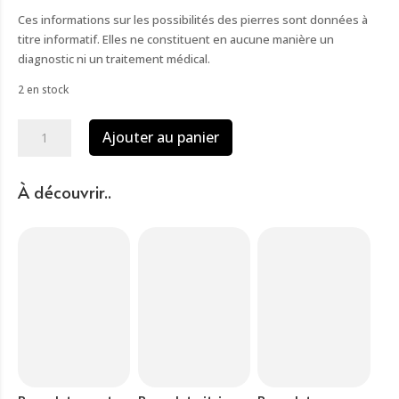
Ces informations sur les possibilités des pierres sont données à
titre informatif. Elles ne constituent en aucune manière un
diagnostic ni un traitement médical.
2 en stock
quantité
Ajouter au panier
de
Bracelet
malachite
À découvrir..
perles
4mm