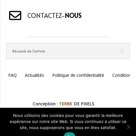
CONTACTEZ-
NOUS
Résumé de l'article
FAQ
Actualités
Politique de confidentialité
Conditions 
Conception :
TERRE
DE PIXELS
Nous utilisons des cookies pour vous garantir la meilleure
expérience sur notre site Web. Si vous continuez à utiliser ce
Rédigé par
Fabien Liger
— Lithothérapeute & Créateur de
site, nous supposerons que vous en êtes satisfait.
Bijoux Holistiques | Mis à jour le
04 mars 2026