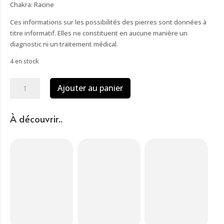
Chakra: Racine
Ces informations sur les possibilités des pierres sont données à
titre informatif. Elles ne constituent en aucune manière un
diagnostic ni un traitement médical.
4 en stock
quantité
Ajouter au panier
de
Bracelet
obsidienne
À découvrir..
perles
6mm