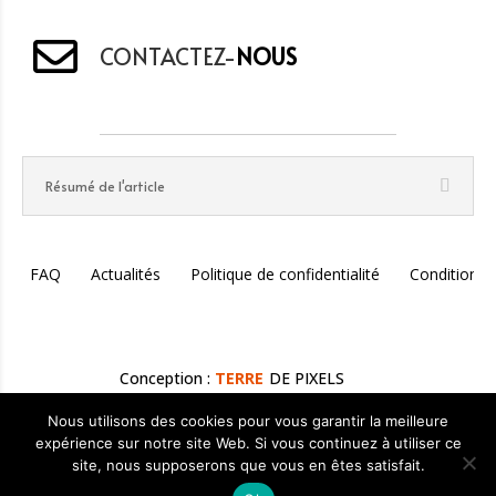
CONTACTEZ-
NOUS
Résumé de l'article
FAQ
Actualités
Politique de confidentialité
Conditions 
Conception :
TERRE
DE PIXELS
Nous utilisons des cookies pour vous garantir la meilleure
expérience sur notre site Web. Si vous continuez à utiliser ce
Rédigé par
Fabien Liger
— Lithothérapeute & Créateur de
site, nous supposerons que vous en êtes satisfait.
Bijoux Holistiques | Mis à jour le
08 mars 2025