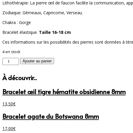
Lithothérapie: La pierre œil de faucon facilite la communication, apport
Zodiaque: Gémeaux, Capricorne, Verseau.
Chakra : Gorge
Bracelet élastique.
Taille 16-18 cm
Ces informations sur les possibilités des pierres sont données à titr
4 en stock
quantité
Ajouter au panier
de
Bracelet
À découvrir..
oeil
de
faucon
Bracelet œil tigre hématite obsidienne 8mm
perles
8mm
13,50
€
Bracelet agate du Botswana 8mm
17,00
€