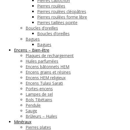
Pierres cabochon
Pierres roulées
Pierres roulées cléopâtres
Pierres roulées forme libre
Pierres taillées pointe
Boucles d’oreilles
Boucles d’oreilles
Bagues
Bagues
Encens – Bien-être
Plaques de rechargement
Huiles parfumées
Encens bâtonnets HEM
Encens grains et résines
Encens HEM religieux
Encens Tulasi Sarati
Portes-encens
Lampes de sel
Bols Tibétains
Pendule
Sauge
Brûleurs – Huiles
Minéraux
Pierres plates