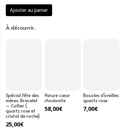
quantité
Ajouter au panier
de
Bracelet
perles
À découvrir..
péridot
(8mm)
cristal
de
roche
(6mm)
Spécial fête des
Parure cœur
Boucles d’oreilles
mères: Bracelet
rhodonite
quartz rose
– Collier (
58,00
€
7,00
€
quartz rose et
cristal de roche)
25,00
€