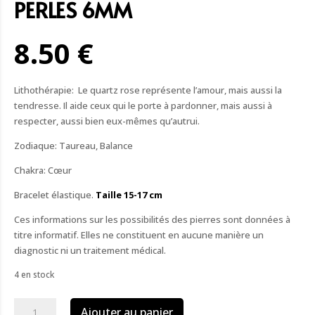
PERLES 6MM
8.50 €
Lithothérapie: Le quartz rose représente l’amour, mais aussi la
tendresse. Il aide ceux qui le porte à pardonner, mais aussi à
respecter, aussi bien eux-mêmes qu’autrui.
Zodiaque: Taureau, Balance
Chakra: Cœur
Bracelet élastique.
Taille 15-17 cm
Ces informations sur les possibilités des pierres sont données à
titre informatif. Elles ne constituent en aucune manière un
diagnostic ni un traitement médical.
4 en stock
quantité
Ajouter au panier