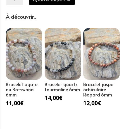
de
Bracelet
quartz
À découvrir..
rose
perles
6mm
Bracelet agate
Bracelet quartz
Bracelet jaspe
du Botswana
tourmaline 6mm
orbiculaire
6mm
léopard 6mm
14,00
€
11,00
€
12,00
€