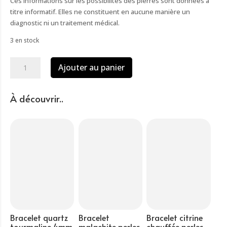
Ces informations sur les possibilités des pierres sont données à
titre informatif. Elles ne constituent en aucune manière un
diagnostic ni un traitement médical.
3 en stock
quantité
Ajouter au panier
de
Bracelet
sodalite
À découvrir..
4mm
Bracelet quartz
Bracelet
Bracelet citrine
tourmaline 4mm
malachite perles
chauffée perles