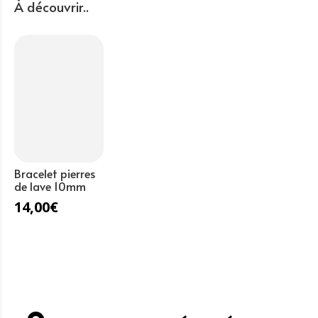
turquoise
À découvrir..
10mm
Bracelet pierres
de lave 10mm
14,00
€