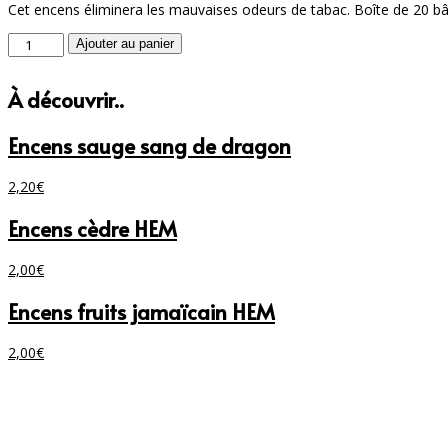
Cet encens éliminera les mauvaises odeurs de tabac. Boîte de 20 b
quantité
Ajouter au panier
de
Encens
À découvrir..
anti-
tabac
HEM
Encens sauge sang de dragon
2,20
€
Encens cèdre HEM
2,00
€
Encens fruits jamaïcain HEM
2,00
€