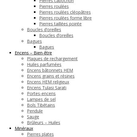
Pierres cabochon
Pierres roulées
Pierres roulées cléopâtres
Pierres roulées forme libre
Pierres taillées pointe
Boucles d’oreilles
Boucles d’oreilles
Bagues
Bagues
Encens – Bien-être
Plaques de rechargement
Huiles parfumées
Encens bâtonnets HEM
Encens grains et résines
Encens HEM religieux
Encens Tulasi Sarati
Portes-encens
Lampes de sel
Bols Tibétains
Pendule
Sauge
Brûleurs – Huiles
Minéraux
Pierres plates