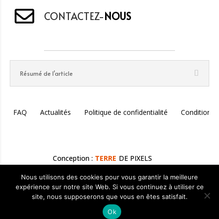
CONTACTEZ-
NOUS
Résumé de l'article
FAQ
Actualités
Politique de confidentialité
Conditions 
Conception :
TERRE
DE PIXELS
Nous utilisons des cookies pour vous garantir la meilleure
expérience sur notre site Web. Si vous continuez à utiliser ce
Rédigé par
Fabien Liger
— Lithothérapeute & Créateur de
site, nous supposerons que vous en êtes satisfait.
Bijoux Holistiques | Mis à jour le
26 janvier 2026
Ok