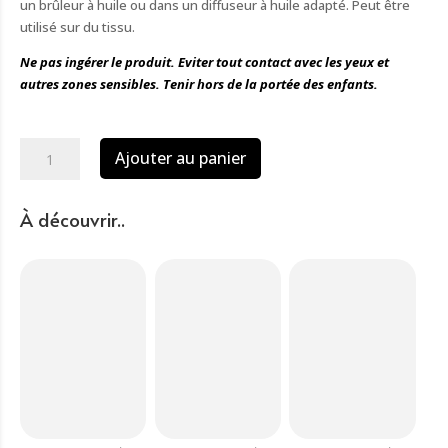
un brûleur à huile ou dans un diffuseur à huile adapté. Peut être
utilisé sur du tissu.
Ne pas ingérer le produit. Eviter tout contact avec les yeux et
autres zones sensibles. Tenir hors de la portée des enfants.
quantité
Ajouter au panier
de
Huile
parfumée
À découvrir..
sang
de
dragon
10ml