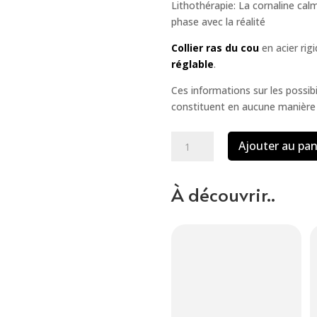
Lithothérapie: La cornaline calm
phase avec la réalité
Collier ras du cou
en acier rig
réglable
.
Ces informations sur les possibi
constituent en aucune manière 
quantité
Ajouter au pan
de
Parure
À découvrir..
cornaline-
obsidienne,
cœur
obsidienne
perles
de
8
et