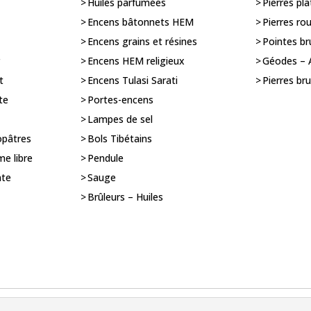
Huiles parfumées
Pierres pla
Encens bâtonnets HEM
Pierres ro
Encens grains et résines
Pointes br
r
Encens HEM religieux
Géodes –
t
Encens Tulasi Sarati
Pierres br
te
Portes-encens
Lampes de sel
opâtres
Bols Tibétains
me libre
Pendule
nte
Sauge
Brûleurs – Huiles