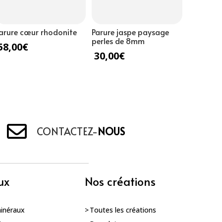
arure cœur rhodonite
Parure jaspe paysage
perles de 8mm
58,00
€
30,00
€
CONTACTEZ-
NOUS
ux
Nos créations
minéraux
Toutes les créations