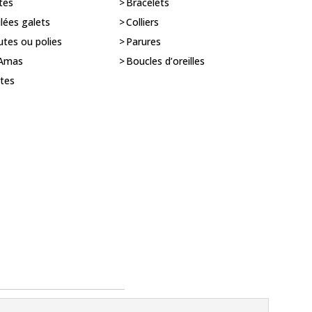
tes
Bracelets
ulées galets
Colliers
utes ou polies
Parures
 Amas
Boucles d’oreilles
utes