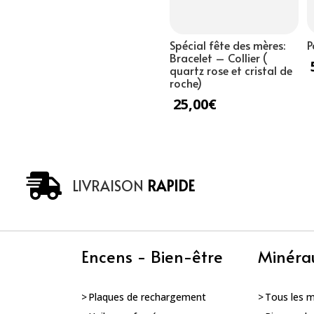
6mm
Spécial fête des mères:
P
Bracelet – Collier (
quartz rose et cristal de
roche)
25,00
€
LIVRAISON
RAPIDE
Encens - Bien-être
Minéra
Plaques de rechargement
Tous les 