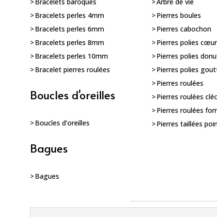
Bracelets baroques
Arbre de vie
Bracelets perles 4mm
Pierres boules
Bracelets perles 6mm
Pierres cabochon
Bracelets perles 8mm
Pierres polies cœu
Bracelets perles 10mm
Pierres polies donu
Bracelet pierres roulées
Pierres polies gout
Pierres roulées
Boucles d'oreilles
Pierres roulées clé
Pierres roulées for
Boucles d’oreilles
Pierres taillées poi
Bagues
Bagues