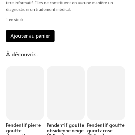
titre informatif. Elles ne constituent en aucune manière un
diagnostic ni un traitement médical.
1 en stock
quantité
Ajouter au panier
de
Pendentif
goutte
À découvrir..
quartz
fumé
(3cm)
Pendentif pierre
Pendentif goutte
Pendentif goutte
goutte
obsidienne neige
quartz rose