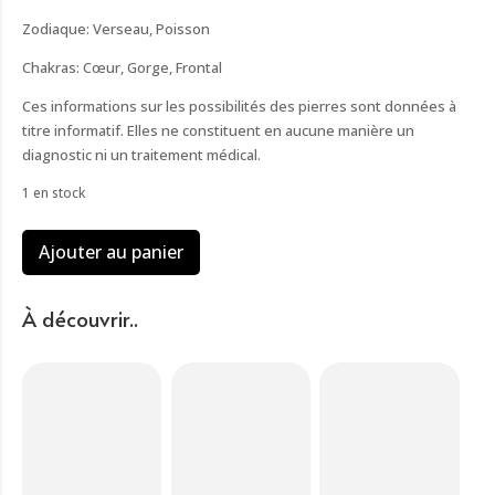
Zodiaque: Verseau, Poisson
Chakras: Cœur, Gorge, Frontal
Ces informations sur les possibilités des pierres sont données à
titre informatif. Elles ne constituent en aucune manière un
diagnostic ni un traitement médical.
1 en stock
quantité
Ajouter au panier
de
Pendentif
pierre
À découvrir..
boule
amazonite
métal
argenté
(1.6cm)