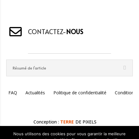
CONTACTEZ-
NOUS
Résumé de l'article
FAQ
Actualités
Politique de confidentialité
Conditions 
Conception :
TERRE
DE PIXELS
Nous utilisons des cookies pour vous garantir la meilleure