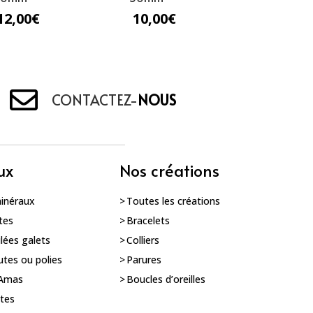
12,00
€
10,00
€
CONTACTEZ-
NOUS
ux
Nos créations
minéraux
Toutes les créations
tes
Bracelets
ulées galets
Colliers
utes ou polies
Parures
 Amas
Boucles d’oreilles
utes