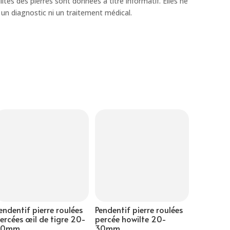
lités des pierres sont données à titre informatif. Elles ne
un diagnostic ni un traitement médical.
endentif pierre roulées
Pendentif pierre roulées
ercées œil de tigre 20-
percée howilte 20-
30mm
30mm