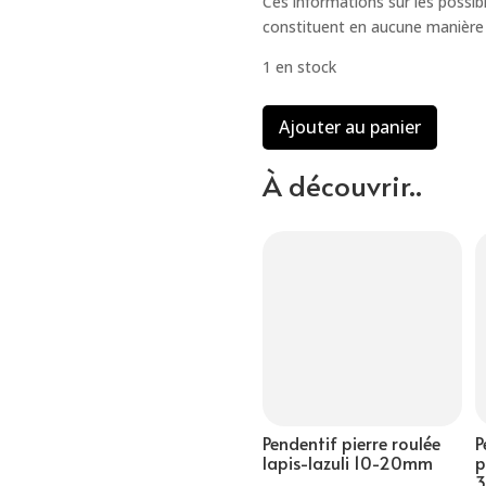
Ces informations sur les possibi
constituent en aucune manière 
1 en stock
quantité
Ajouter au panier
de
Pendentif
À découvrir..
pierre
roulée
jaspe
rouge
(2cm)
Pendentif pierre roulée
P
lapis-lazuli 10-20mm
p