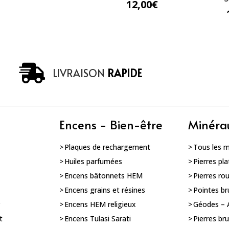
12,00
€
LIVRAISON
RAPIDE
Encens - Bien-être
Minéra
Plaques de rechargement
Tous les 
Huiles parfumées
Pierres pla
Encens bâtonnets HEM
Pierres ro
Encens grains et résines
Pointes br
r
Encens HEM religieux
Géodes –
t
Encens Tulasi Sarati
Pierres br