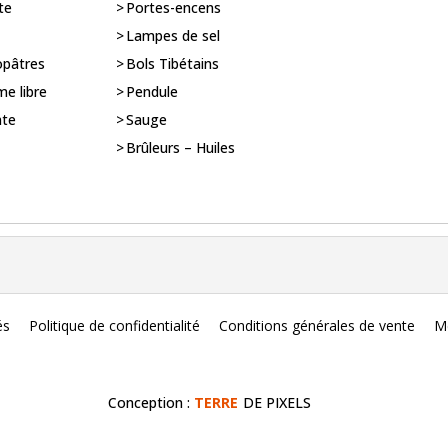
te
Portes-encens
Lampes de sel
opâtres
Bols Tibétains
me libre
Pendule
nte
Sauge
Brûleurs – Huiles
és
Politique de confidentialité
Conditions générales de vente
Me
Conception :
TERRE
DE PIXELS