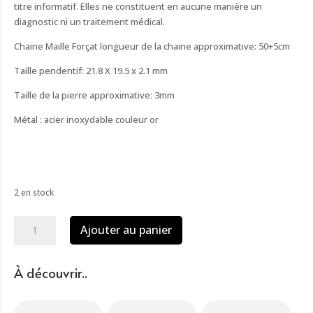
titre informatif. Elles ne constituent en aucune manière un
diagnostic ni un traitement médical.
Chaine Maille Forçat longueur de la chaine approximative: 50+5cm
Taille pendentif: 21.8 X 19.5 x 2.1 mm
Taille de la pierre approximative: 3mm
Métal : acier inoxydable couleur or
2 en stock
quantité
Ajouter au panier
de
Pendentif
rond
À découvrir..
soleil
quartz