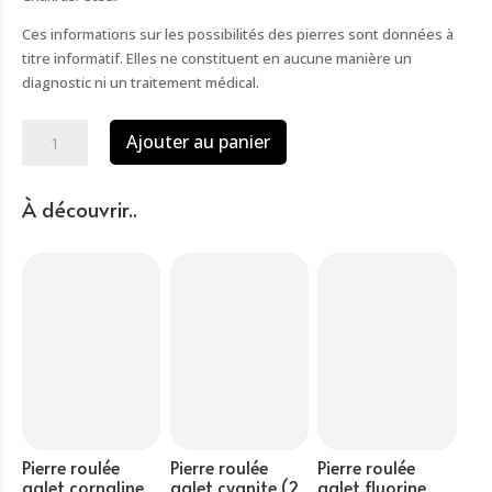
Ces informations sur les possibilités des pierres sont données à
titre informatif. Elles ne constituent en aucune manière un
diagnostic ni un traitement médical.
quantité
Ajouter au panier
de
Pierre
roulée
À découvrir..
galet
labradorite
(
2
à
3
cm)
Pierre roulée
Pierre roulée
Pierre roulée
galet cornaline
galet cyanite (2
galet fluorine