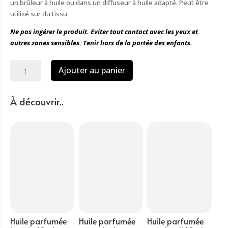
un brûleur à huile ou dans un diffuseur à huile adapté. Peut être
utilisé sur du tissu.
Ne pas ingérer le produit. Eviter tout contact avec les yeux et
autres zones sensibles. Tenir hors de la portée des enfants.
quantité
Ajouter au panier
de
Huile
parfumée
À découvrir..
Sainte
Thérèse
(rose
rouge)
10ml
Huile parfumée
Huile parfumée
Huile parfumée