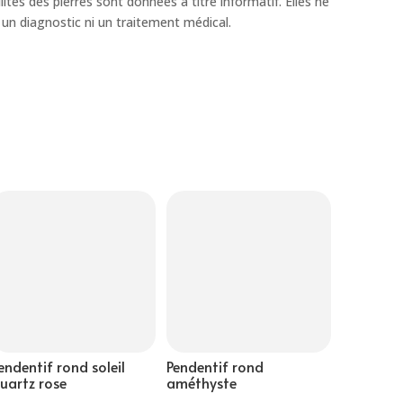
lités des pierres sont données à titre informatif. Elles ne
un diagnostic ni un traitement médical.
endentif rond soleil
Pendentif rond
uartz rose
améthyste