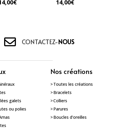
14,00
€
14,00
€
CONTACTEZ-
NOUS
ux
Nos créations
minéraux
Toutes les créations
tes
Bracelets
ulées galets
Colliers
utes ou polies
Parures
 Amas
Boucles d’oreilles
utes