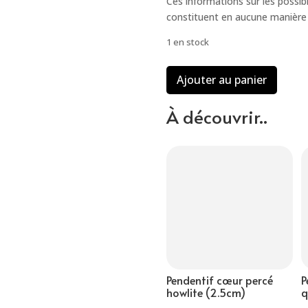
Ces informations sur les possibi
constituent en aucune manière 
1 en stock
quantité
Ajouter au panier
de
Pendentif
À découvrir..
arbre
de
vie
agate
noire
(2.5cm)
Pendentif cœur percé
P
howlite (2.5cm)
q