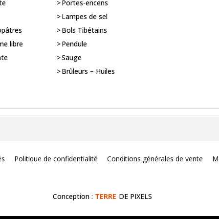
te
Portes-encens
Lampes de sel
opâtres
Bols Tibétains
me libre
Pendule
nte
Sauge
Brûleurs – Huiles
és
Politique de confidentialité
Conditions générales de vente
Me
Conception :
TERRE
DE PIXELS