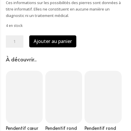
Ces informations sur les possibilités des pierres sont données à
titre informatif. Elles ne constituent en aucune manière un
diagnostic ni un traitement médical.
4 en stock
quantité
Ajouter au panier
de
Pendentif
arbre
À découvrir..
de
vie
améthyste
(2.5cm)
Pendentif cœur
Pendentif rond
Pendentif rond