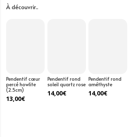
arbre
À découvrir..
de
vie
quartz
rose
(2.5cm)
Pendentif cœur
Pendentif rond
Pendentif rond
percé howlite
soleil quartz rose
améthyste
(2.5cm)
14,00
€
14,00
€
13,00
€