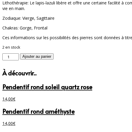
Lithothérapie: Le lapis-lazuli libère et offre une certaine facilité à
vie en main.
Zodiaque: Vierge, Sagittaire
Chakras: Gorge, Frontal
Ces informations sur les possibilités des pierres sont données à titr
2 en stock
quantité
Ajouter au panier
de
Pendentif
À découvrir..
lapis
lazuli
(18mm)
Pendentif rond soleil quartz rose
14,00
€
Pendentif rond améthyste
14,00
€