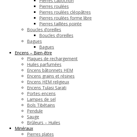
Pierres cabochon
Pierres roulées
Pierres roulées cléopâtres
Pierres roulées forme libre
Pierres taillées pointe
Boucles d’oreilles
Boucles d’oreilles
Bagues
Bagues
Encens – Bien-être
Plaques de rechargement
Huiles parfumées
Encens bâtonnets HEM
Encens grains et résines
Encens HEM religieux
Encens Tulasi Sarati
Portes-encens
Lampes de sel
Bols Tibétains
Pendule
Sauge
Brûleurs – Huiles
Minéraux
Pierres plates